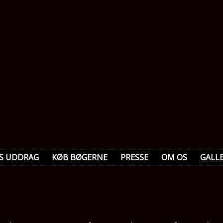
S UDDRAG
KØB BØGERNE
PRESSE
OM OS
GALLE