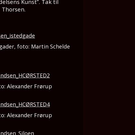
elsens Kunst”. Tak til
e Thorsen.
gader, foto: Martin Schelde
to: Alexander Frørup
to: Alexander Frørup