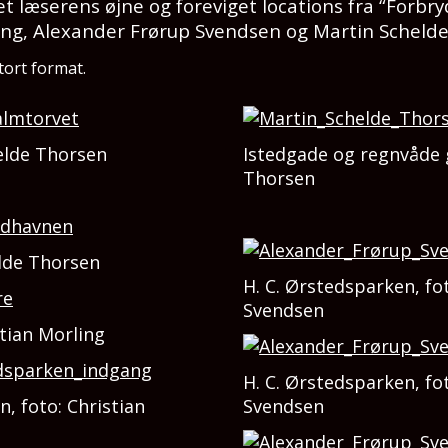
t læserens øjne og foreviget locations fra “Forbryd
ing, Alexander Frørup Svendsen og Martin Scheld
stort format.
elde Thorsen
Istedgade og regnvåde 
Thorsen
elde Thorsen
H. C. Ørstedsparken, fo
Svendsen
tian Morling
H. C. Ørstedsparken, fo
n, foto: Christian
Svendsen